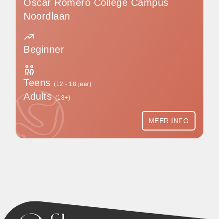
Oscar Romero College Campus
Noordlaan
Beginner
Teens
(12 - 18 jaar)
Adults
(18+)
MEER INFO