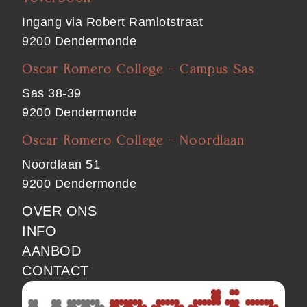
Ingang via Robert Ramlotstraat
9200 Dendermonde
Oscar Romero College - Campus Sas
Sas 38-39
9200 Dendermonde
Oscar Romero College - Noordlaan
Noordlaan 51
9200 Dendermonde
FOOTER
OVER ONS
INFO
MAIN
AANBOD
CONTACT
SPONSOR
IMAGE