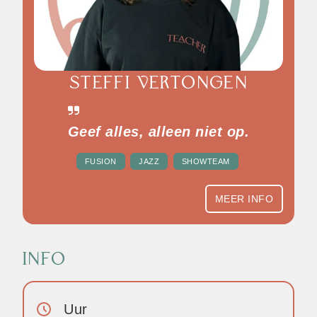
STEFFI VERTONGEN
Geef alles, alleen niet op.
FUSION
JAZZ
SHOWTEAM
MEER INFO
INFO
Uur