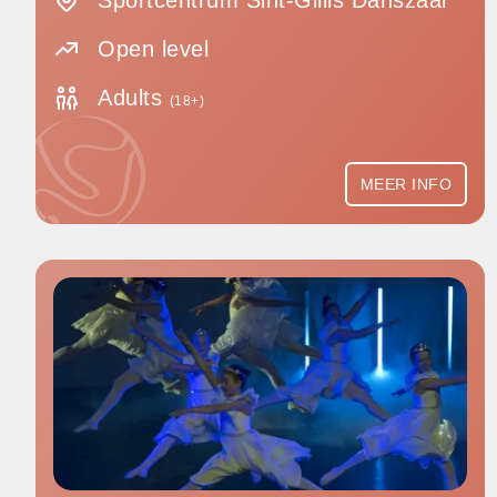
Sportcentrum Sint-Gillis Danszaal
Open level
Adults
(18+)
MEER INFO