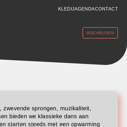
HEADER
KLEDIJ
AGENDA
CONTACT
MENU
SECONDARY
INSCHRIJVEN
, zwevende sprongen, muzikaliteit,
sen bieden we klassieke dans aan
en starten steeds met een opwarming