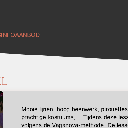
ATIE
S
INFO
AANBOD
EL
Mooie lijnen, hoog beenwerk, pirouettes
prachtige kostuums,… Tijdens deze les
volgens de Vaganova-methode. De less