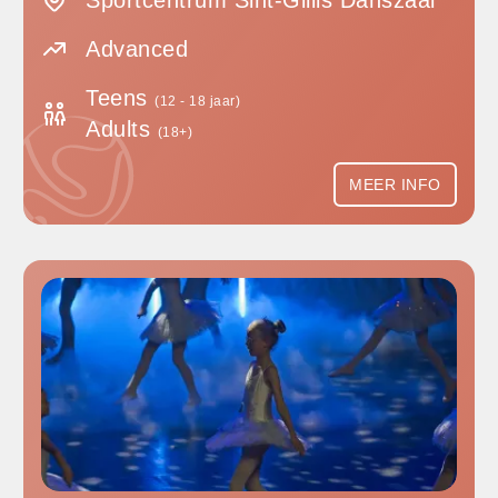
Sportcentrum Sint-Gillis Danszaal
Advanced
Teens
(12 - 18 jaar)
Adults
(18+)
MEER INFO