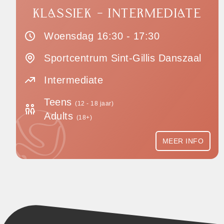
KLASSIEK - INTERMEDIATE
Woensdag 16:30 - 17:30
Sportcentrum Sint-Gillis Danszaal
Intermediate
Teens
(12 - 18 jaar)
Adults
(18+)
MEER INFO