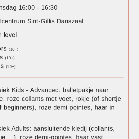
sdag 16:00 - 16:30
tcentrum Sint-Gillis Danszaal
 level
ors
(10+)
ns
(10+)
ts
(10+)
siek Kids - Advanced: balletpakje naar
, roze collants met voet, rokje (of shortje
f beginners), roze demi-pointes, haar in
iek Adults: aansluitende kledij (collants,
je,...), roze demi-pointes, haar vast