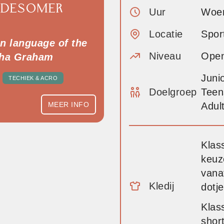
 DESOMER
Uur
Woen
Locatie
Spor
n language of the
Niveau
Open
rtha Graham
Juni
TECHIEK & ACRO
Doelgroep
Tee
MEER INFO
Adul
Klas
keuze
vana
Kledij
dotje
Klass
short