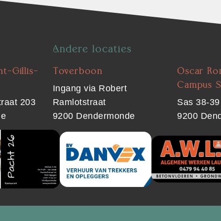
Andere locaties
t-Gillis-
Toverboon
Oscar Ro
Campus S
Ingang via Robert
raat 203
Ramlotstraat
Sas 38-39
de
9200 Dendermonde
9200 Den
SOR
SPONSOR
IMAGE
SPONSOR
IMAGE
3
4
MEDIA
MEDIA