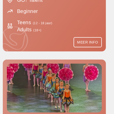
GO! Talent
Beginner
Teens
(12 - 18 jaar)
Adults
(18+)
MEER INFO