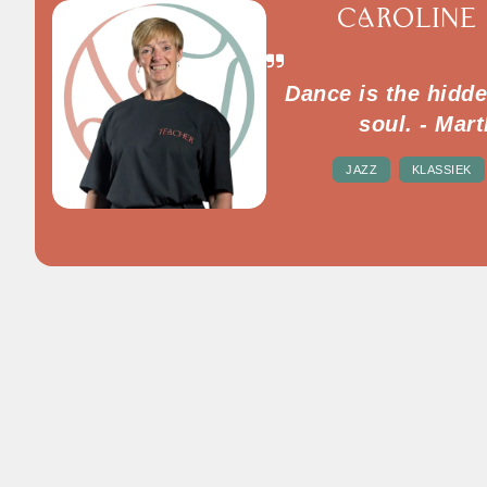
CAROLINE
Dance is the hidde
soul. - Ma
JAZZ
KLASSIEK