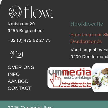
Hoofdlocatie
Kruisbaan 20
9255 Buggenhout
Sportcentrum Sin
+32 (0) 472 62 27 75
Dendermonde
Van Langenhovest
9200 Dendermon
SPON
IMAGE
FOOTER
OVER ONS
SPONSOR
IMAGE
2
INFO
MAIN
1
MEDIA
AANBOD
MEDIA
CONTACT
Footer
2025 Copyright flow.