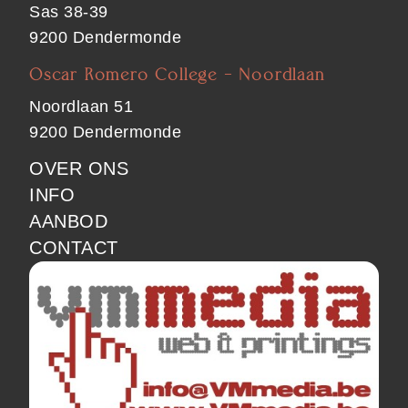
Sas 38-39
9200 Dendermonde
Oscar Romero College - Noordlaan
Noordlaan 51
9200 Dendermonde
FOOTER
OVER ONS
INFO
MAIN
AANBOD
CONTACT
SPONSOR
IMAGE
1
MEDIA