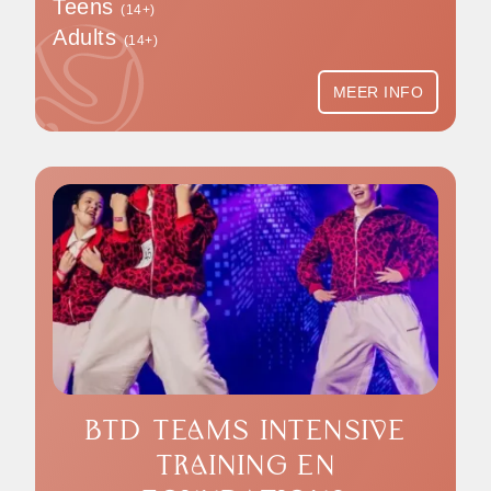
Teens
(14+)
Adults
(14+)
MEER INFO
BTD TEAMS INTENSIVE
TRAINING EN