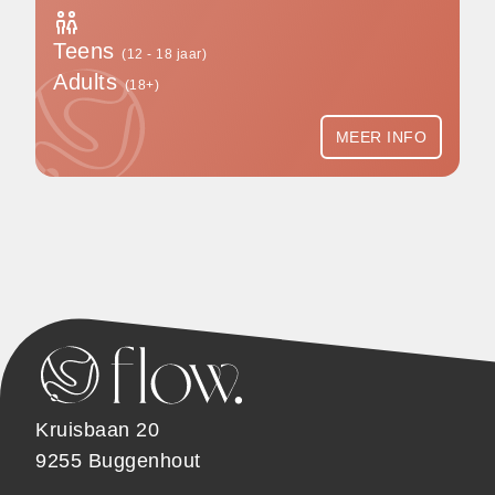
Teens
(12 - 18 jaar)
Adults
(18+)
MEER INFO
Kruisbaan 20
9255 Buggenhout