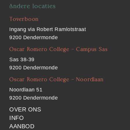
Andere locaties
Toverboon
Ingang via Robert Ramlotstraat
9200 Dendermonde
Oscar Romero College - Campus Sas
Sas 38-39
9200 Dendermonde
Oscar Romero College - Noordlaan
Noordlaan 51
9200 Dendermonde
FOOTER
OVER ONS
INFO
MAIN
AANBOD