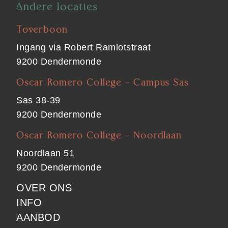
Andere locaties
Toverboon
Ingang via Robert Ramlotstraat
9200 Dendermonde
Oscar Romero College - Campus Sas
Sas 38-39
9200 Dendermonde
Oscar Romero College - Noordlaan
Noordlaan 51
9200 Dendermonde
FOOTER
OVER ONS
INFO
MAIN
AANBOD